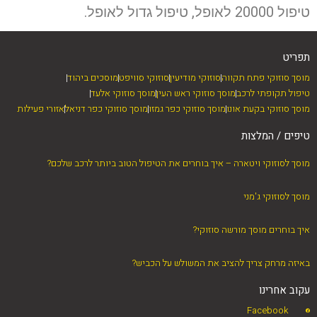
טיפול 20000 לאופל, טיפול גדול לאופל.
תפריט
מוסך סוזוקי פתח תקווה
סוזוקי מודיעין
סוזוקי סוויפט
מוסכים ביהוד
טיפול תקופתי לרכב
מוסך סוזוקי ראש העין
מוסך סוזוקי אלעד
מוסך סוזוקי בקעת אונו
מוסך סוזוקי כפר גמזו
מוסך סוזוקי כפר דניאל
אזורי פעילות
טיפים / המלצות
מוסך לסוזוקי ויטארה – איך בוחרים את הטיפול הטוב ביותר לרכב שלכם?
מוסך לסוזוקי ג'מני
איך בוחרים מוסך מורשה סוזוקי?
באיזה מרחק צריך להציב את המשולש על הכביש?
עקוב אחרינו
Facebook