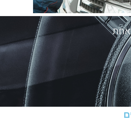
 אחת
​