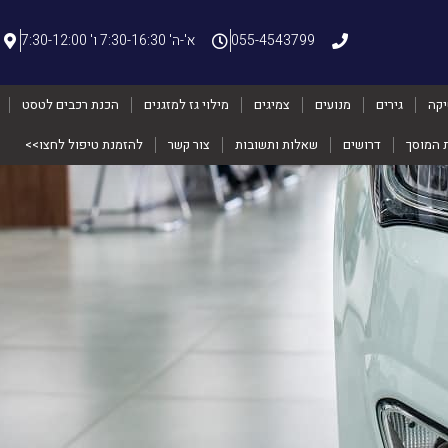
055-4543799
א'-ה' 7:30-16:30 ו' 7:30-12:00
יקה
גירים
מנועים
צמיגים
מילוי גז למזגנים
הכנת רכבים לטסט
ת המוסך
דרושים
שאלות ותשובות
צור קשר
להזמנת טיפול לחצו>>