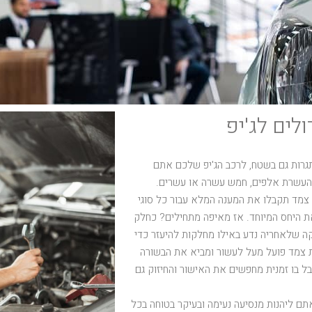
גרות גם בשטח, לרכב הג'יפ שלכם אתם
 העשרת אלפים, חמש עשרה או עשרים.
 צמד תקבלו את המענה המלא עבור כל סוגי
את היחס המיוחד. אז מאיפה מתחילים? כחלק
ה שלאחריה נדע באילו מחלקות להיעזר כדי
ת צמד פועל מעל לעשור ומביא את הבשורה
ל בו זמנית מחפשים את האישור והחיזוק גם
תם ליהנות מנסיעה נעימה ובעיקר בטוחה בכל