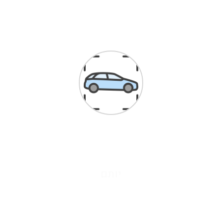
לקוחות ממליצים
על יושרה, טיפול ממוקד ולא בזבזני, פתרון בעיות בעלות מינימלית. וכעת
יו. סבלני, והמוסך כמו חדש, מתקדם ונקי. ממליץ בחום. חסך לי המון כסף
יותם