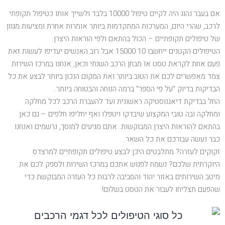
אם בעבר נהוג היה לקיים טיפול 10000 בלבד ולשייך אותו כטיפול תקופתי
לרכב, שהרי היום, המערכות המתקדמות ביותר אומרות אחרת ומציעות מגוון
של טיפולים תקופתיים – הכול בהתאם ולפי הוראות היצרן.
הטיפולים הקטנים ייחשבו 10 15000 אבל רוב האנשים יעדיפו לעשות זאת
פעם אחת לקראת טסט או מבחן הרכב השנתי וכאן, אנחנו במרכז השירות
צמד מאפשרים לכם את הטוב ביותר ואת המקום הנכון ביותר לבצע את כל
הבדיקות בדיוק "על פי הספר" ברמה הנוחה והבטוחה ביותר.
החל בבדיקת דיאגנוסטיקה ראשונית ועד להעברת הרכב לכל מחלקה
ומחלקה ובה טובי המקצוע שיבדקו ויטפלו ואף יחליפו חלפים – גם כאן
בהתאם להוראות היצרן המבוקשות. אתם מגיעים למוסך, נרשמים ואנחנו
כבר נעשה עבורכם את כל השאר.
זקוקים לעזרה? מתלבטים היכן לבצע טיפולים תקופתיים למרצדס
היוקרתית שלכם? נשמח לפגוש אתכם במרכז השירות ולספק לכם את
מיטב השירותים באזור יהוד והסביבה לרבות כל העזרה המבוקשת כדי
שהפעם תצליחו לעבור את הטסט בשלום!