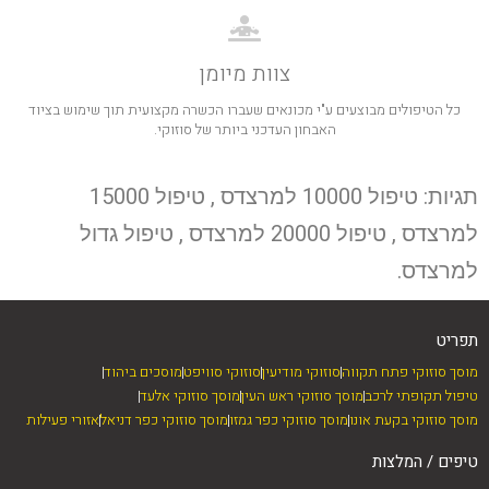
צוות מיומן
כל הטיפולים מבוצעים ע"י מכונאים שעברו הכשרה מקצועית תוך שימוש בציוד
האבחון העדכני ביותר של סוזוקי.
תגיות: טיפול 10000 למרצדס , טיפול 15000
למרצדס , טיפול 20000 למרצדס , טיפול גדול
למרצדס.
תפריט
מוסך סוזוקי פתח תקווה
סוזוקי מודיעין
סוזוקי סוויפט
מוסכים ביהוד
טיפול תקופתי לרכב
מוסך סוזוקי ראש העין
מוסך סוזוקי אלעד
מוסך סוזוקי בקעת אונו
מוסך סוזוקי כפר גמזו
מוסך סוזוקי כפר דניאל
אזורי פעילות
טיפים / המלצות