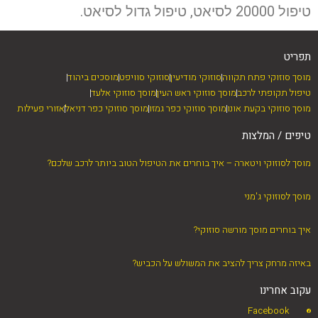
טיפול 20000 לסיאט, טיפול גדול לסיאט.
תפריט
מוסך סוזוקי פתח תקווה
סוזוקי מודיעין
סוזוקי סוויפט
מוסכים ביהוד
טיפול תקופתי לרכב
מוסך סוזוקי ראש העין
מוסך סוזוקי אלעד
מוסך סוזוקי בקעת אונו
מוסך סוזוקי כפר גמזו
מוסך סוזוקי כפר דניאל
אזורי פעילות
טיפים / המלצות
מוסך לסוזוקי ויטארה – איך בוחרים את הטיפול הטוב ביותר לרכב שלכם?
מוסך לסוזוקי ג'מני
איך בוחרים מוסך מורשה סוזוקי?
באיזה מרחק צריך להציב את המשולש על הכביש?
עקוב אחרינו
Facebook