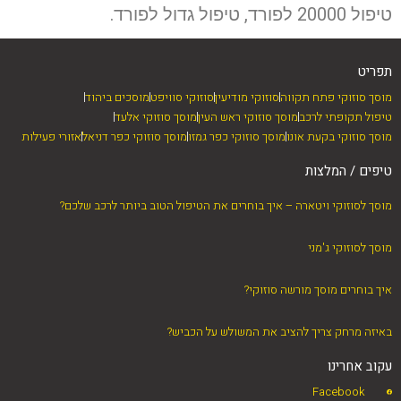
טיפול 20000 לפורד, טיפול גדול לפורד.
תפריט
מוסך סוזוקי פתח תקווה
סוזוקי מודיעין
סוזוקי סוויפט
מוסכים ביהוד
טיפול תקופתי לרכב
מוסך סוזוקי ראש העין
מוסך סוזוקי אלעד
מוסך סוזוקי בקעת אונו
מוסך סוזוקי כפר גמזו
מוסך סוזוקי כפר דניאל
אזורי פעילות
טיפים / המלצות
מוסך לסוזוקי ויטארה – איך בוחרים את הטיפול הטוב ביותר לרכב שלכם?
מוסך לסוזוקי ג'מני
איך בוחרים מוסך מורשה סוזוקי?
באיזה מרחק צריך להציב את המשולש על הכביש?
עקוב אחרינו
Facebook