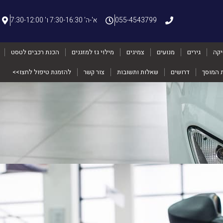
055-4543799
א'-ה' 7:30-16:30 ו' 7:30-12:00
יקה
גירים
מנועים
צמיגים
מילוי גז למזגנים
הכנת רכבים לטסט
ת המוסך
דרושים
שאלות ותשובות
צור קשר
להזמנת טיפול לחצו>>