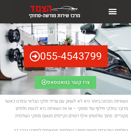
חלפים לרכב
טיפול לפי סוג רכב
הכנת רכבים לטסט
להזמנת טיפול לחצו>>
מילוי גז למזגנים
055-4543799
צרו קשר בוואטסאפ
השאיפה הנכונה ביותר היא לא לשחק עם ענייני חלקי הבלאי ובפרט כאשר
מדובר בחלקי חילוף של סוזוקי – או אז השאיפה היא להשיג חלפים
מקוריים מתוך שלושים אלף דגמים הקיימים מטעם סוזוקי העולמית.
החלפים המקוריים מטעם סוזוקי העולמית מותאמים למפרט הרכב כך